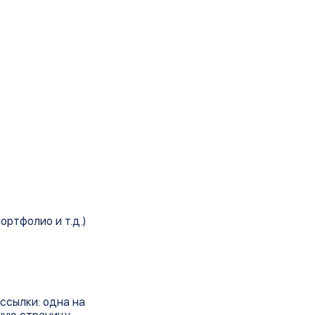
ртфолио и т.д.)
ссылки: одна на