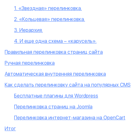
1. «Звездная» перелинковка.
2. «Кольцевая» перелинковка.
3. Иерархия.
4. И еще одна схема – «карусель».
Правильная перелинковка страниц сайта
Ручная перелинковка
Автоматическая внутренняя перелинковка
Как сделать перелинковку сайта на популярных CMS
Бесплатные плагины для Wordpress
Перелинковка страниц на Joomla
Перелинковка интернет-магазина на OpenCart
Итог