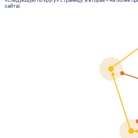
«следующую по кругу» страницу, а вторая – на более п
сайта).