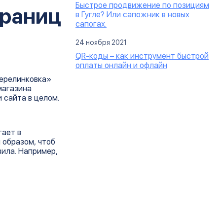
Быстрое продвижение по позициям
траниц
в Гугле? Или сапожник в новых
сапогах.
24 ноября 2021
QR-коды – как инструмент быстрой
оплаты онлайн и офлайн
перелинковка»
магазина
 сайта в целом.
гает в
 образом, чтоб
вила. Например,