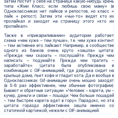
затем постит у себя на странице какую-нибудь хрень
типа «Жми Класс, если любишь свою маму» (в
Одноклассниках нет лайков и репостов, но класс =
лайк + репост). Затем эти «чьи-то» видят кто их
пролайкал и заходят на страницу этого «кто их
пролайкал».
Также в «прикармливании» аудитории работает
схема «чем хуже – тем лучше», т.е. чем хуже контент
– тем активнее его лайкают. Например, в сообществе
одного из банков очень круто «зашла» цитата:
«Прежде чем сказать – послушайте. Прежде чем
написать – подумайте. Прежде чем тратить –
заработайте». Цитата была опубликована в
комбинации с GIF-анимацией, где девушка сидит на
крыльце дома, пьет кофе и гладит кота. Да и вообще в
Одноклассниках Gif-анимации очень мощно заходят
(в 5-8 раз эффективнее, чем обычные фотографии).
Бывают и обратные ситуации: «Человек – карета, ум –
кучер, деньги и связи – лошади. Чем больше лошадей
– тем быстрее карета едет в гору». Парадокс, но эта
цитата гораздо эффективнее зашла именно со
статичной картинкой, нежели с GIF-анимацией.