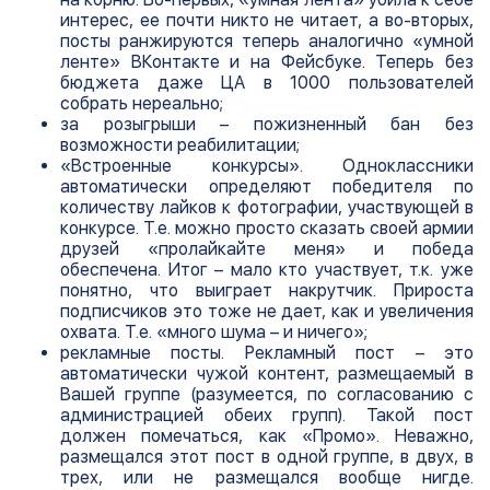
интерес, ее почти никто не читает, а во-вторых,
посты ранжируются теперь аналогично «умной
ленте» ВКонтакте и на Фейсбуке. Теперь без
бюджета даже ЦА в 1000 пользователей
собрать нереально;
за розыгрыши – пожизненный бан без
возможности реабилитации;
«Встроенные конкурсы». Одноклассники
автоматически определяют победителя по
количеству лайков к фотографии, участвующей в
конкурсе. Т.е. можно просто сказать своей армии
друзей «пролайкайте меня» и победа
обеспечена. Итог – мало кто участвует, т.к. уже
понятно, что выиграет накрутчик. Прироста
подписчиков это тоже не дает, как и увеличения
охвата. Т.е. «много шума – и ничего»;
рекламные посты. Рекламный пост – это
автоматически чужой контент, размещаемый в
Вашей группе (разумеется, по согласованию с
администрацией обеих групп). Такой пост
должен помечаться, как «Промо». Неважно,
размещался этот пост в одной группе, в двух, в
трех, или не размещался вообще нигде.