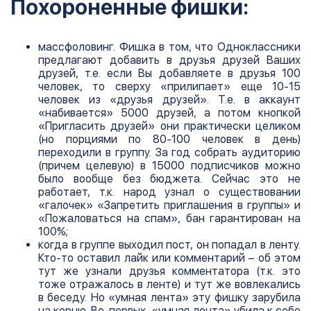
Похороненные фишки:
массфоловинг. Фишка в том, что Одноклассники
предлагают добавить в друзья друзей Ваших
друзей, т.е. если Вы добавляете в друзья 100
человек, то сверху «прилипает» еще 10-15
человек из «друзья друзей». Т.е. в аккаунт
«набивается» 5000 друзей, а потом кнопкой
«Пригласить друзей» они практически целиком
(но порциями по 80-100 человек в день)
переходили в группу. За год собрать аудиторию
(причем целевую) в 15000 подписчиков можно
было вообще без бюджета. Сейчас это не
работает, т.к. народ узнал о существовании
«галочек» «Запретить приглашения в группы» и
«Пожаловаться на спам», бан гарантирован на
100%;
когда в группе выходил пост, он попадал в ленту.
Кто-то оставил лайк или комментарий – об этом
тут же узнали друзья комментатора (т.к. это
тоже отражалось в ленте) и тут же вовлекались
в беседу. Но «умная лента» эту фишку зарубила
на корню. Во-первых, «умная лента» убила к себе