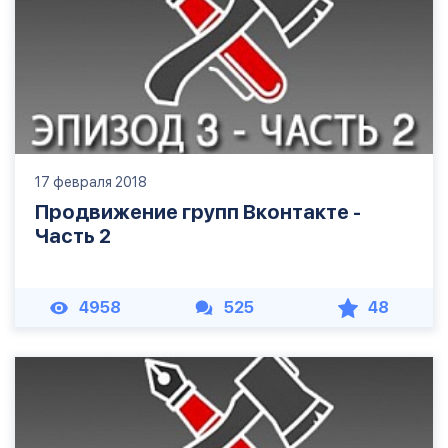
17 февраля 2018
Продвижение групп Вконтакте -
Часть 2
4958
525
48