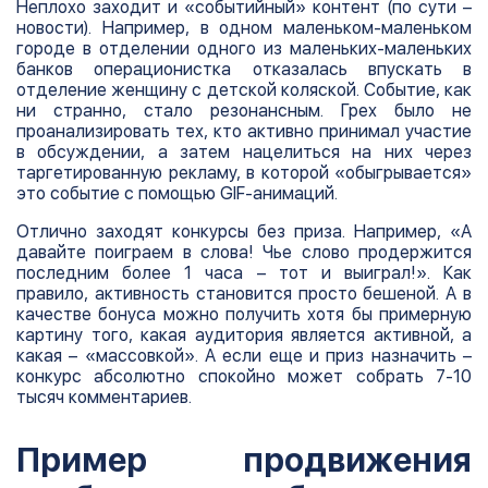
Неплохо заходит и «событийный» контент (по сути –
новости). Например, в одном маленьком-маленьком
городе в отделении одного из маленьких-маленьких
банков операционистка отказалась впускать в
отделение женщину с детской коляской. Событие, как
ни странно, стало резонансным. Грех было не
проанализировать тех, кто активно принимал участие
в обсуждении, а затем нацелиться на них через
таргетированную рекламу, в которой «обыгрывается»
это событие с помощью GIF-анимаций.
Отлично заходят конкурсы без приза. Например, «А
давайте поиграем в слова! Чье слово продержится
последним более 1 часа – тот и выиграл!». Как
правило, активность становится просто бешеной. А в
качестве бонуса можно получить хотя бы примерную
картину того, какая аудитория является активной, а
какая – «массовкой». А если еще и приз назначить –
конкурс абсолютно спокойно может собрать 7-10
тысяч комментариев.
Пример продвижения