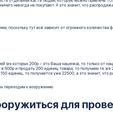
о есть отдельная каста людей, которую можно привлечь 
ичего никогда не покупают. А это значит, что распродаж
ем, поскольку тут всё зависит от огромного количества ф
ей (из которых 200р – это Ваша наценка), то только от на
 в 900р и продать 200 единиц товара, то получаем те же 2
ь 150 единиц, то получается уже 22500, а это значит, что
рь переходим к вооружению.
ооружиться для пров