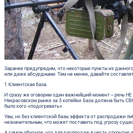
Заранее предупредим, что некоторые пункты из данно
или даже абсурдными. Тем не менее, давайте составлят
1. Клиентская база.
И сразу же оговорим один важнейший момент – речь НЕ 
Некрасовском рынке за 3 копейки. База должна быть СВО
было кого «подогревать».
Увы, но без клиентской базы эффекта от распродажи ли
незначительным, что может поставить под угрозу суще
А самое обидное, что для распродаж в честь открытия э