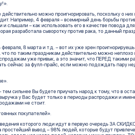
у!».
е действительно можно проигнорировать, поскольку о них
одит. Например, 4 февраля – всемирный день борьбы против
 и слышали – как использовать его в качестве повода дл
орая разработала сыворотку против рака, то данный праз
 февраля, 8 марта и т.д. – вот их уже хрен проигнорируешь
м, что по таким праздникам действительно можно неплохо 
аспродажам уже привык, а это значит, что ПЕРЕД такими 
ать сейчас за фулл-прайс, если можно подождать пару нед
е».
тем сильнее Вы будете приучать народ к тому, что в ост
выручка у Вас будет только в периоды распродажи и имен
родажами не стоит.
оянных покупателей».
ведения которого люди идут в первую очередь ЗА СКИДКОЙ
 простейший вывод – 98% людей, которые будут привлече