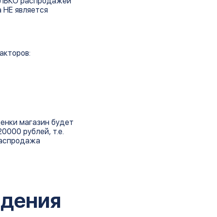
ТОЛЬКО распродажей
а НЕ является
акторов:
ценки магазин будет
0000 рублей, т.е.
 распродажа
едения