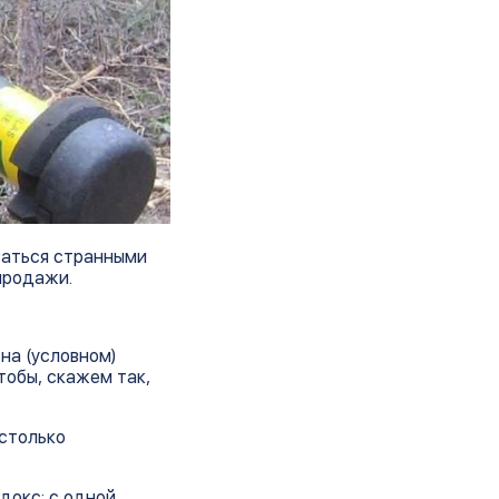
заться странными
продажи.
на (условном)
тобы, скажем так,
астолько
докс: с одной