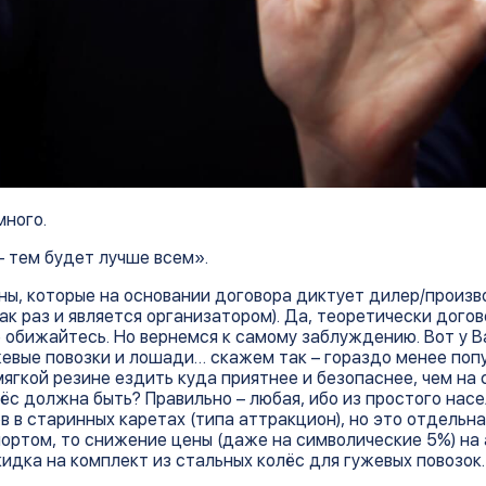
много.
– тем будет лучше всем».
ы, которые на основании договора диктует дилер/произво
ак раз и является организатором). Да, теоретически дого
е обижайтесь. Но вернемся к самому заблуждению. Вот у В
ужевые повозки и лошади… скажем так – гораздо менее поп
мягкой резине ездить куда приятнее и безопаснее, чем на 
лёс должна быть? Правильно – любая, ибо из простого насе
ов в старинных каретах (типа аттракцион), но это отдельна
портом, то снижение цены (даже на символические 5%) на
идка на комплект из стальных колёс для гужевых повозок.