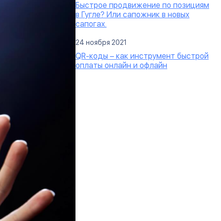
Быстрое продвижение по позициям
в Гугле? Или сапожник в новых
сапогах.
24 ноября 2021
QR-коды – как инструмент быстрой
оплаты онлайн и офлайн