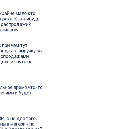
 крайне мало кто
 рака. Кто-нибудь
я распродажи?
дник для
, при чем тут
поднять выручку за
распродажами
ель и взять на
альное время что-то
но ими и будет
, а не для того,
ны в магазин по