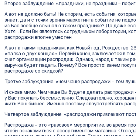
Второе заблуждение: «праздники, не праздники – пофиг
А вот не должно быть! Не спорим, есть события, которы
знает, да и с точки зрения маркетинга событие не подх
из Вас вообще слышал о таком празднике? Да даже если
Хотя… Если Вы являетесь сотрудником лаборатории, кот
распродажи вполне уместен.
А вот к таким праздникам, как Новый год, Рождество, 23
«палка о двух концах». Первый конец заключается в то
счет организации распродаж. Однако, народ к таким р
выручка будет падать. Почему? Все просто: зачем покуп
распродаже со скидкой?
Третье заблуждение: «чем чаще распродажи – тем лучш
И снова мимо. Чем чаще Вы будете делать распродажи – 
у Вас покупать бессмысленно. Следовательно, хорошая 
жить Ваш бизнес. Именно поэтому злоупотреблять расп
Четвертое заблуждение: «распродажи привлекают пост
Распродажа – это «разовое» мероприятие, во время про
чтобы ознакомиться с ассортиментом магазина. Отсюда