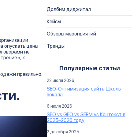
Долбим диджитал
Кейсы
Обзоры мероприятий
 организации
ва опускать цены
Тренды
оговорами не
отрение», к
Популярные статьи
родажи правильно.
22 июля 2026
SEO-Оптимизация сайта Школы
ти.
вокала
6 июля 2026
SEO vs GEO vs SERM vs Контекст в
2025–2026 году
2 декабря 2025